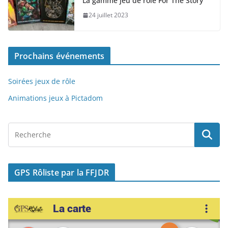
La gamme jeu de rôle For The Story
b
d
er
24 juillet 2023
o
o
o
n
Prochains événements
k
Soirées jeux de rôle
Animations jeux à Pictadom
GPS Rôliste par la FFJDR