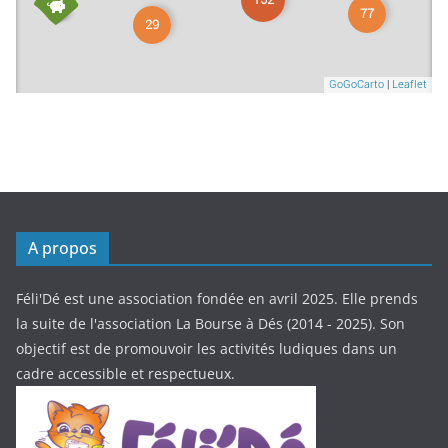
A propos
Féli'Dé est une association fondée en avril 2025. Elle prends
la suite de l'association La Bourse à Dés (2014 - 2025). Son
objectif est de promouvoir les activités ludiques dans un
cadre accessible et respectueux.