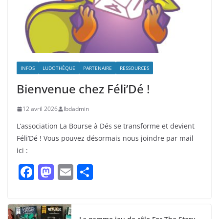
INFOS
LUDOTHÈQUE
PARTENAIRE
RESSOURCES
Bienvenue chez Féli’Dé !
12 avril 2026
lbdadmin
L’association La Bourse à Dés se transforme et devient
Féli’Dé ! Vous pouvez désormais nous joindre par mail
ici :
F
M
E
P
a
a
m
ar
c
st
ai
ta
e
o
l
g