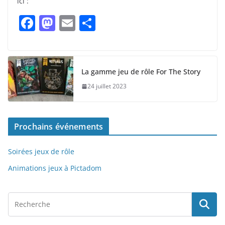
ici :
F
M
E
P
a
a
m
ar
c
st
ai
ta
e
o
l
g
La gamme jeu de rôle For The Story
b
d
er
24 juillet 2023
o
o
o
n
Prochains événements
k
Soirées jeux de rôle
Animations jeux à Pictadom