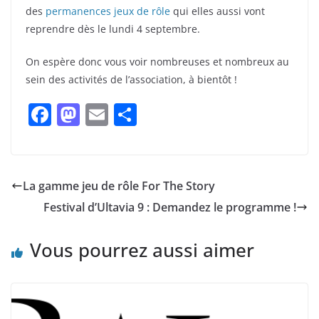
des
permanences jeux de rôle
qui elles aussi vont
reprendre dès le lundi 4 septembre.
On espère donc vous voir nombreuses et nombreux au
sein des activités de l’association, à bientôt !
F
M
E
P
a
a
m
ar
c
st
ai
ta
e
o
l
g
La gamme jeu de rôle For The Story
b
d
er
Festival d’Ultavia 9 : Demandez le programme !
o
o
o
n
Vous pourrez aussi aimer
k