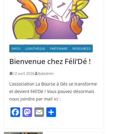
INFOS
LUDOTHÈQUE
PARTENAIRE
RESSOURCES
Bienvenue chez Féli’Dé !
12 avril 2026
lbdadmin
L’association La Bourse à Dés se transforme
et devient Féli’Dé ! Vous pouvez désormais
nous joindre par mail ici :
F
M
E
P
a
a
m
ar
c
st
ai
ta