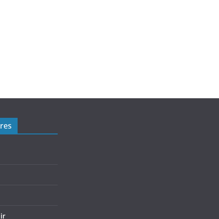
res
ir