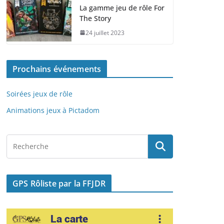
e
o
l
g
La gamme jeu de rôle For
The Story
b
d
er
24 juillet 2023
o
o
o
n
Prochains événements
k
Soirées jeux de rôle
Animations jeux à Pictadom
GPS Rôliste par la FFJDR