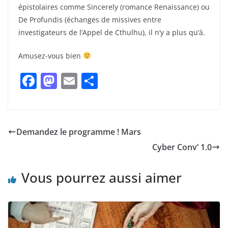
épistolaires comme Sincerely (romance Renaissance) ou
De Profundis (échanges de missives entre
investigateurs de l’Appel de Cthulhu), il n’y a plus qu’à.
Amusez-vous bien
F
M
E
P
a
a
m
ar
c
st
ai
ta
e
o
l
g
Demandez le programme ! Mars
b
d
er
Cyber Conv’ 1.0
o
o
o
n
Vous pourrez aussi aimer
k