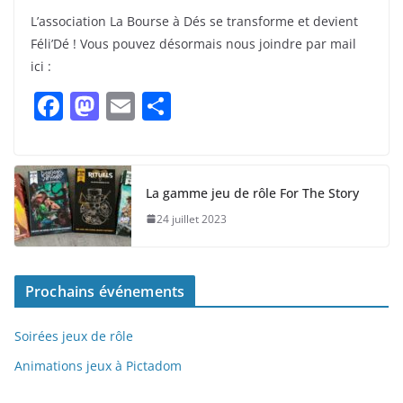
L’association La Bourse à Dés se transforme et devient
Féli’Dé ! Vous pouvez désormais nous joindre par mail
ici :
F
M
E
P
a
a
m
ar
c
st
ai
ta
e
o
l
g
La gamme jeu de rôle For The Story
b
d
er
24 juillet 2023
o
o
o
n
Prochains événements
k
Soirées jeux de rôle
Animations jeux à Pictadom