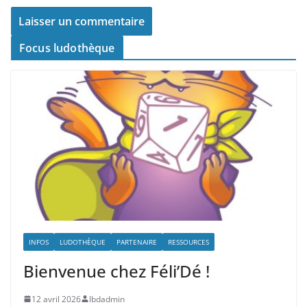
Focus ludothèque
INFOS
LUDOTHÈQUE
PARTENAIRE
RESSOURCES
Bienvenue chez Féli’Dé !
12 avril 2026
lbdadmin