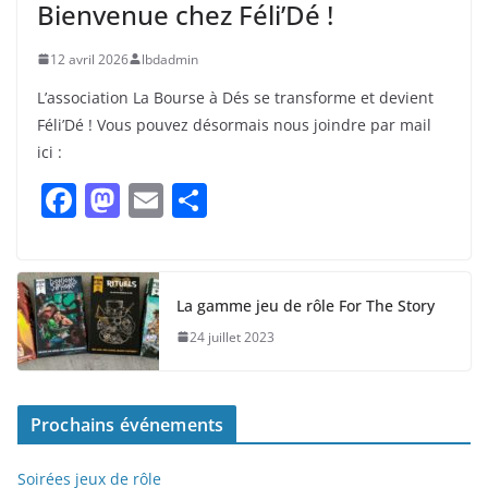
Bienvenue chez Féli’Dé !
12 avril 2026
lbdadmin
L’association La Bourse à Dés se transforme et devient
Féli’Dé ! Vous pouvez désormais nous joindre par mail
ici :
F
M
E
P
a
a
m
ar
c
st
ai
ta
e
o
l
g
La gamme jeu de rôle For The Story
b
d
er
24 juillet 2023
o
o
o
n
Prochains événements
k
Soirées jeux de rôle