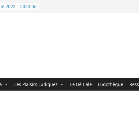
 9 : Demandez le
le 2022 – 2023 de
nouvelle année !
i’Dé !
ndez le
ouveau logo !
a
Les Plaisirs Ludiques
Le Dé Calé
Ludothèque
Ress