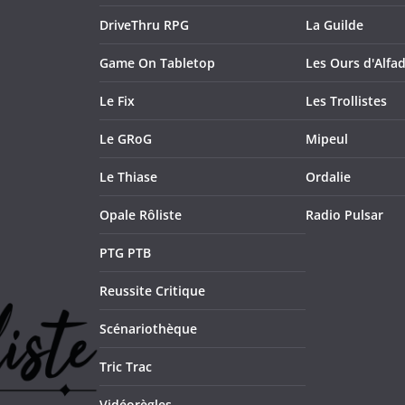
DriveThru RPG
La Guilde
Game On Tabletop
Les Ours d'Alfad
Le Fix
Les Trollistes
Le GRoG
Mipeul
Le Thiase
Ordalie
Opale Rôliste
Radio Pulsar
PTG PTB
Reussite Critique
Scénariothèque
Tric Trac
Vidéorègles