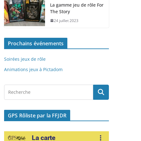
e
o
l
g
La gamme jeu de rôle For
The Story
b
d
er
24 juillet 2023
o
o
o
n
Prochains événements
k
Soirées jeux de rôle
Animations jeux à Pictadom
GPS Rôliste par la FFJDR