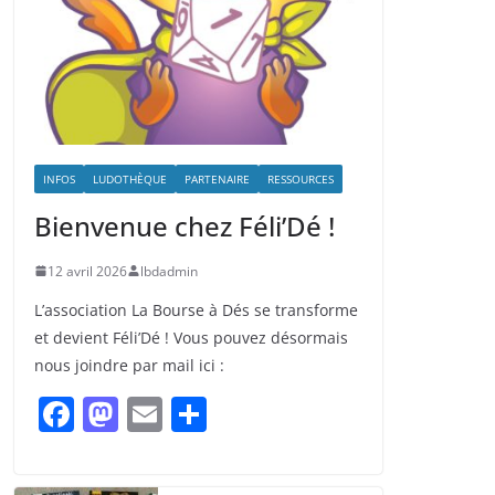
INFOS
LUDOTHÈQUE
PARTENAIRE
RESSOURCES
Bienvenue chez Féli’Dé !
12 avril 2026
lbdadmin
L’association La Bourse à Dés se transforme
et devient Féli’Dé ! Vous pouvez désormais
nous joindre par mail ici :
F
M
E
P
a
a
m
ar
c
st
ai
ta