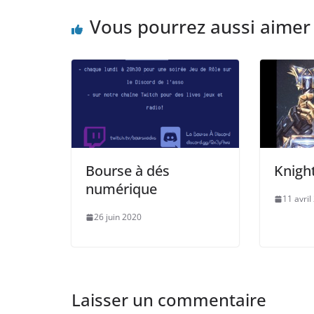
b
d
er
o
o
Vous pourrez aussi aimer
o
n
k
Bourse à dés
Knigh
numérique
11 avril
26 juin 2020
Laisser un commentaire