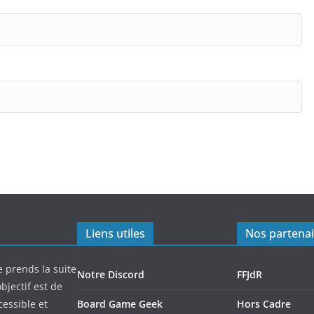
Liens utiles
Nos partenai
e prends la suite
Notre Discord
FFJdR
bjectif est de
cessible et
Board Game Geek
Hors Cadre