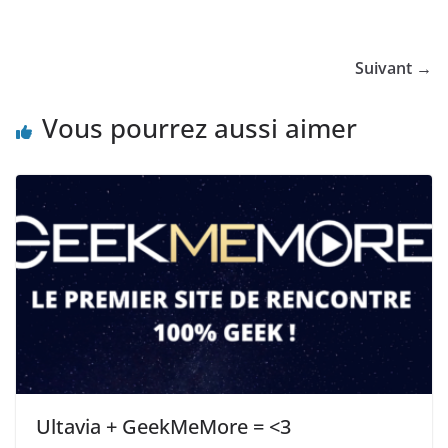
c
st
ai
ta
e
o
l
g
Suivant →
b
d
er
o
o
Vous pourrez aussi aimer
o
n
k
Ultavia + GeekMeMore = <3