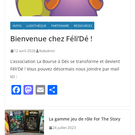
INFOS
LUDOTHÈQUE
PARTENAIRE
RESSOURCES
Bienvenue chez Féli’Dé !
12 avril 2026
lbdadmin
L’association La Bourse à Dés se transforme et devient
Féli’Dé ! Vous pouvez désormais nous joindre par mail
ici :
F
M
E
P
a
a
m
ar
c
st
ai
ta
e
o
l
g
La gamme jeu de rôle For The Story
b
d
er
24 juillet 2023