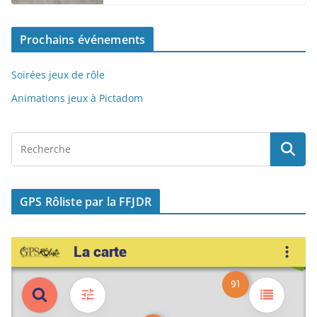
o
o
o
n
Prochains événements
k
Soirées jeux de rôle
Animations jeux à Pictadom
GPS Rôliste par la FFJDR