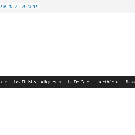
a 9 : Demandez le
ale 2022 – 2023 de
 nouvelle année !
li’Dé !
andez le
nouveau logo !
a
Les Plaisirs Ludiques
Le Dé Calé
Ludothèque
Ress