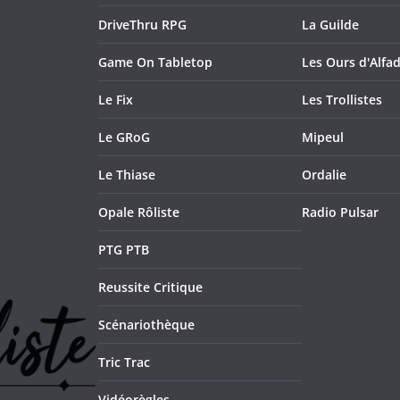
DriveThru RPG
La Guilde
Game On Tabletop
Les Ours d'Alfad
Le Fix
Les Trollistes
Le GRoG
Mipeul
Le Thiase
Ordalie
Opale Rôliste
Radio Pulsar
PTG PTB
Reussite Critique
Scénariothèque
Tric Trac
Vidéorègles