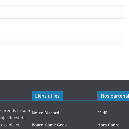
Liens utiles
Nos partenai
e prends la suite
Notre Discord
FFJdR
bjectif est de
cessible et
Board Game Geek
Hors Cadre