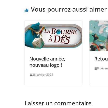
b
d
er
o
o
Vous pourrez aussi aimer
o
n
k
Nouvelle année,
Retour
nouveau logo !
8 déce
28 janvier 2024
Laisser un commentaire