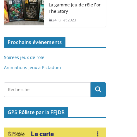
e
o
l
g
La gamme jeu de rôle For
The Story
b
d
er
24 juillet 2023
o
o
o
n
Prochains événements
k
Soirées jeux de rôle
Animations jeux à Pictadom
GPS Rôliste par la FFJDR