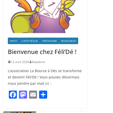
INFOS
LUDOTHÈQUE
PARTENAIRE
RESSOURCES
Bienvenue chez Féli’Dé !
12 avril 2026
lbdadmin
L’association La Bourse à Dés se transforme
et devient Féli’Dé ! Vous pouvez désormais
nous joindre par mail ici :
F
M
E
P
a
a
m
ar
c
st
ai
ta