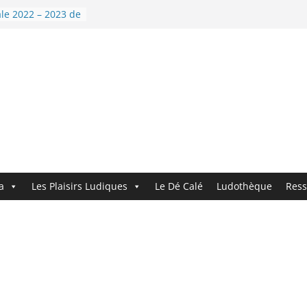
 9 : Demandez le
le 2022 – 2023 de
nouvelle année !
i’Dé !
ndez le
ouveau logo !
a
Les Plaisirs Ludiques
Le Dé Calé
Ludothèque
Ress