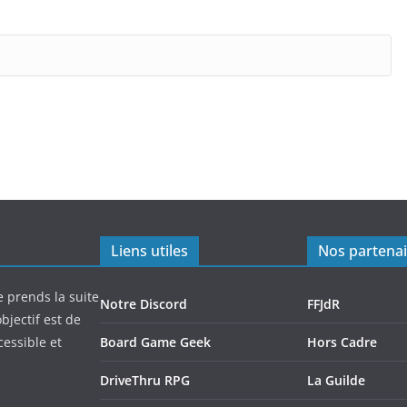
Liens utiles
Nos partenai
e prends la suite
Notre Discord
FFJdR
bjectif est de
cessible et
Board Game Geek
Hors Cadre
DriveThru RPG
La Guilde