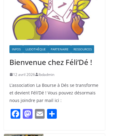
INFOS
LUDOTHÈQUE
PARTENAIRE
RESSOURCES
Bienvenue chez Féli’Dé !
12 avril 2026
lbdadmin
L’association La Bourse à Dés se transforme
et devient Féli’Dé ! Vous pouvez désormais
nous joindre par mail ici :
F
M
E
P
a
a
m
ar
c
st
ai
ta