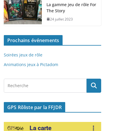
e
o
l
g
La gamme jeu de rôle For
The Story
b
d
er
24 juillet 2023
o
o
o
n
Prochains événements
k
Soirées jeux de rôle
Animations jeux à Pictadom
GPS Rôliste par la FFJDR