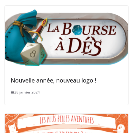
o
n
k
Nouvelle année, nouveau logo !
28 janvier 2024