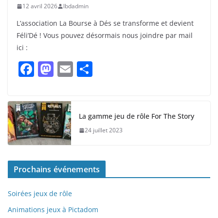
12 avril 2026
lbdadmin
L’association La Bourse à Dés se transforme et devient
Féli’Dé ! Vous pouvez désormais nous joindre par mail
ici :
F
M
E
P
a
a
m
ar
c
st
ai
ta
e
o
l
g
La gamme jeu de rôle For The Story
b
d
er
24 juillet 2023
o
o
o
n
Prochains événements
k
Soirées jeux de rôle
Animations jeux à Pictadom