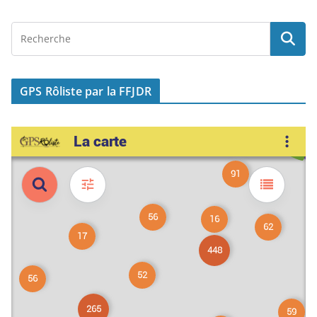
GPS Rôliste par la FFJDR