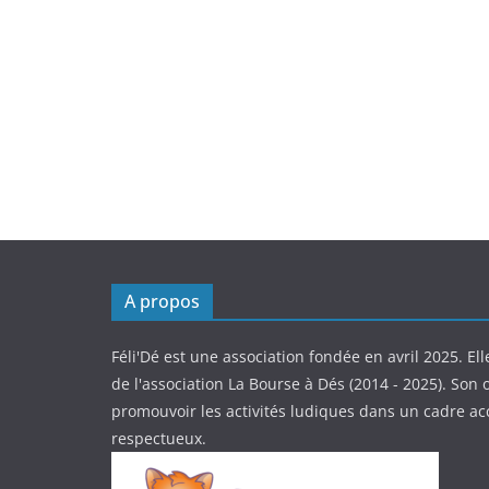
A propos
Féli'Dé est une association fondée en avril 2025. Ell
de l'association La Bourse à Dés (2014 - 2025). Son o
promouvoir les activités ludiques dans un cadre ac
respectueux.