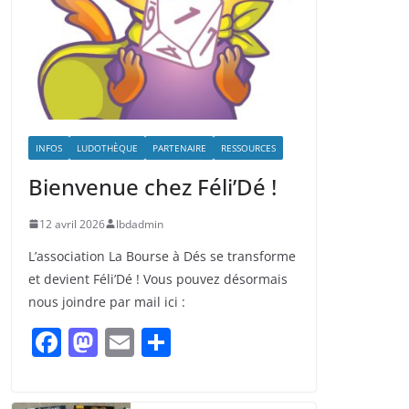
INFOS
LUDOTHÈQUE
PARTENAIRE
RESSOURCES
Bienvenue chez Féli’Dé !
12 avril 2026
lbdadmin
L’association La Bourse à Dés se transforme
et devient Féli’Dé ! Vous pouvez désormais
nous joindre par mail ici :
F
M
E
P
a
a
m
ar
c
st
ai
ta