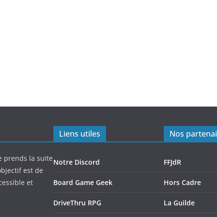
Liens utiles
Nos partenai
e prends la suite
Notre Discord
FFJdR
bjectif est de
cessible et
Board Game Geek
Hors Cadre
DriveThru RPG
La Guilde