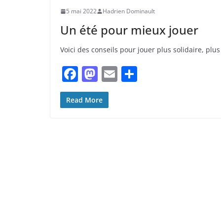
5 mai 2022
Hadrien Dominault
Un été pour mieux jouer
Voici des conseils pour jouer plus solidaire, plus
F
M
E
P
a
a
m
ar
c
st
ai
ta
Read More
e
o
l
g
b
d
er
o
o
o
n
k