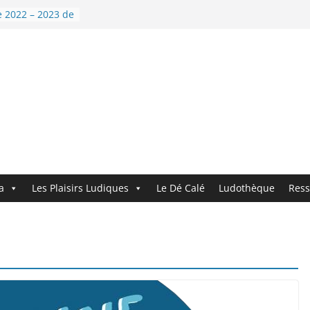
 : Demandez le
 2022 – 2023 de
ouvelle année !
’Dé !
dez le
uveau logo !
a
Les Plaisirs Ludiques
Le Dé Calé
Ludothèque
Ress