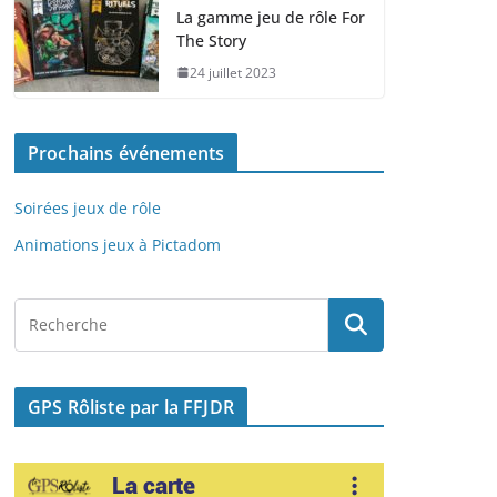
e
o
l
g
La gamme jeu de rôle For
The Story
b
d
er
24 juillet 2023
o
o
o
n
Prochains événements
k
Soirées jeux de rôle
Animations jeux à Pictadom
GPS Rôliste par la FFJDR