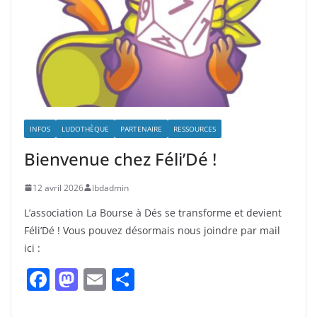
INFOS
LUDOTHÈQUE
PARTENAIRE
RESSOURCES
Bienvenue chez Féli’Dé !
12 avril 2026
lbdadmin
L’association La Bourse à Dés se transforme et devient
Féli’Dé ! Vous pouvez désormais nous joindre par mail
ici :
F
M
E
P
a
a
m
ar