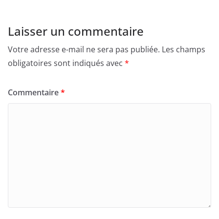
e
o
l
g
b
d
er
Laisser un commentaire
o
o
Votre adresse e-mail ne sera pas publiée.
Les champs
o
n
obligatoires sont indiqués avec
*
k
Commentaire
*