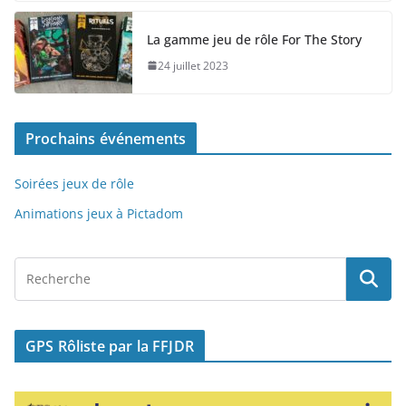
c
st
ai
ta
e
o
l
g
La gamme jeu de rôle For The Story
b
d
er
24 juillet 2023
o
o
o
n
Prochains événements
k
Soirées jeux de rôle
Animations jeux à Pictadom
GPS Rôliste par la FFJDR