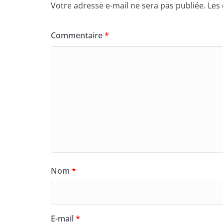
Votre adresse e-mail ne sera pas publiée.
Les
o
n
k
Commentaire
*
Nom
*
E-mail
*