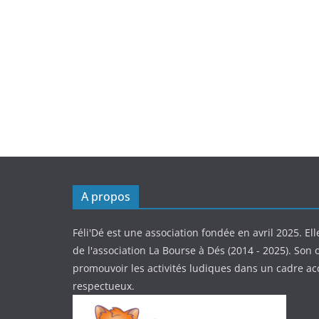
A propos
Féli'Dé est une association fondée en avril 2025. Ell
de l'association La Bourse à Dés (2014 - 2025). Son o
promouvoir les activités ludiques dans un cadre ac
respectueux.