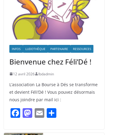
INFOS
LUDOTHÈQUE
PARTENAIRE
RESSOURCES
Bienvenue chez Féli’Dé !
12 avril 2026
lbdadmin
L’association La Bourse à Dés se transforme
et devient Féli’Dé ! Vous pouvez désormais
nous joindre par mail ici :
F
M
E
P
a
a
m
ar
c
st
ai
ta