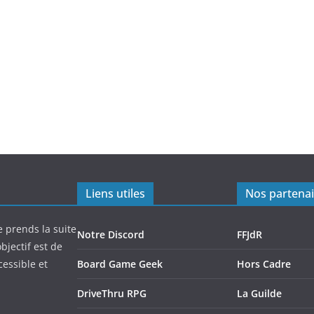
Liens utiles
Nos partenai
e prends la suite
Notre Discord
FFJdR
bjectif est de
cessible et
Board Game Geek
Hors Cadre
DriveThru RPG
La Guilde