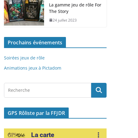
e
o
l
g
La gamme jeu de rôle For
The Story
b
d
er
24 juillet 2023
o
o
o
n
Prochains événements
k
Soirées jeux de rôle
Animations jeux à Pictadom
GPS Rôliste par la FFJDR