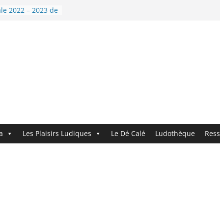
le 2022 – 2023 de
nouvelle année !
i’Dé !
ndez le
ouveau logo !
 9 : Demandez le
a
Les Plaisirs Ludiques
Le Dé Calé
Ludothèque
Ress