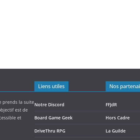
Liens utiles
Nos partenai
e prends la suite
Notre Discord
FFJdR
bjectif est de
cessible et
Board Game Geek
Hors Cadre
DriveThru RPG
La Guilde