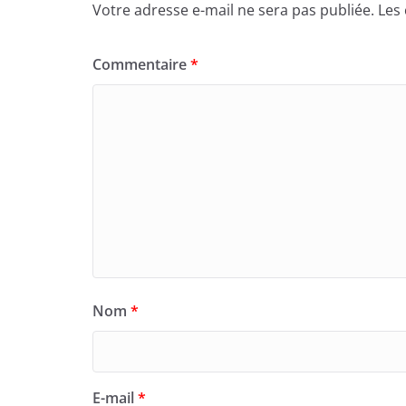
Votre adresse e-mail ne sera pas publiée.
Les
o
n
k
Commentaire
*
Nom
*
E-mail
*