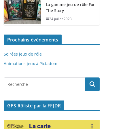
e
o
l
g
La gamme jeu de rôle For
The Story
b
d
er
24 juillet 2023
o
o
o
n
Prochains événements
k
Soirées jeux de rôle
Animations jeux à Pictadom
GPS Rôliste par la FFJDR