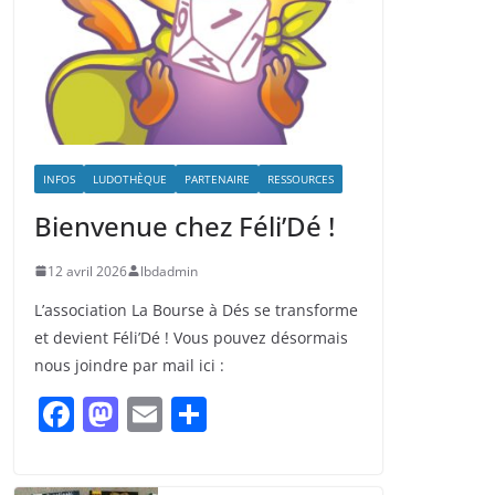
INFOS
LUDOTHÈQUE
PARTENAIRE
RESSOURCES
Bienvenue chez Féli’Dé !
12 avril 2026
lbdadmin
L’association La Bourse à Dés se transforme
et devient Féli’Dé ! Vous pouvez désormais
nous joindre par mail ici :
F
M
E
P
a
a
m
ar
c
st
ai
ta