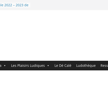
 9 : Demandez le
le 2022 – 2023 de
nouvelle année !
i’Dé !
ndez le
ouveau logo !
a
Les Plaisirs Ludiques
Le Dé Calé
Ludothèque
Ress