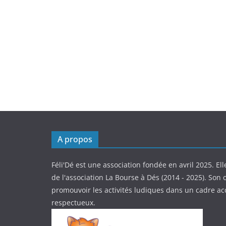
A propos
Féli'Dé est une association fondée en avril 2025. Ell
de l'association La Bourse à Dés (2014 - 2025). Son o
promouvoir les activités ludiques dans un cadre ac
respectueux.