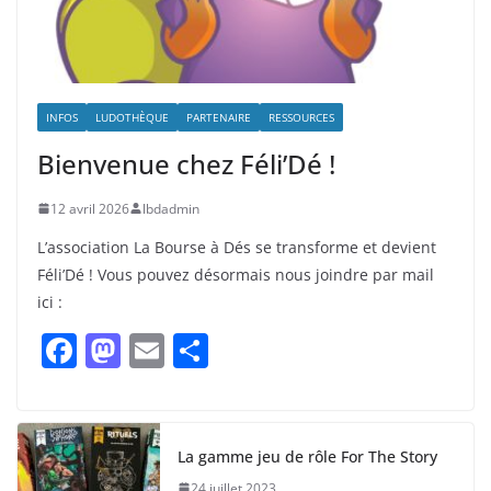
INFOS
LUDOTHÈQUE
PARTENAIRE
RESSOURCES
Bienvenue chez Féli’Dé !
12 avril 2026
lbdadmin
L’association La Bourse à Dés se transforme et devient
Féli’Dé ! Vous pouvez désormais nous joindre par mail
ici :
F
M
E
P
a
a
m
ar
c
st
ai
ta
e
o
l
g
La gamme jeu de rôle For The Story
b
d
er
24 juillet 2023