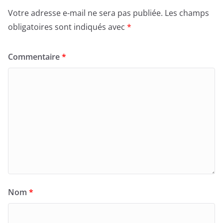
o
o
Votre adresse e-mail ne sera pas publiée.
Les champs
o
n
obligatoires sont indiqués avec
*
k
Commentaire
*
Nom
*