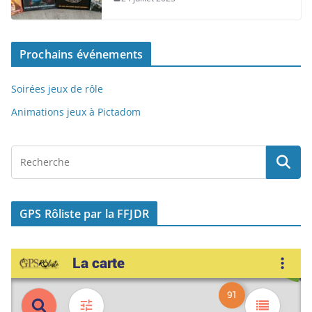
o
o
o
n
Prochains événements
k
Soirées jeux de rôle
Animations jeux à Pictadom
GPS Rôliste par la FFJDR