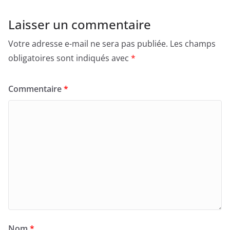
e
o
l
g
b
d
er
Laisser un commentaire
o
o
Votre adresse e-mail ne sera pas publiée.
Les champs
o
n
obligatoires sont indiqués avec
*
k
Commentaire
*
Nom
*