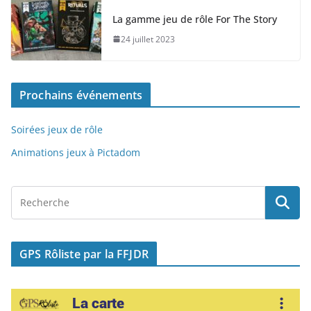
e
o
l
g
La gamme jeu de rôle For The Story
b
d
er
24 juillet 2023
o
o
o
n
Prochains événements
k
Soirées jeux de rôle
Animations jeux à Pictadom
GPS Rôliste par la FFJDR