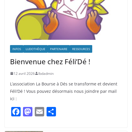
INFOS
LUDOTHÈQUE
PARTENAIRE
RESSOURCES
Bienvenue chez Féli’Dé !
12 avril 2026
lbdadmin
L’association La Bourse à Dés se transforme et devient
Féli’Dé ! Vous pouvez désormais nous joindre par mail
ici :
F
M
E
P
a
a
m
ar
c
st
ai
ta