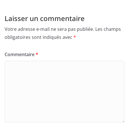
e
o
l
g
b
d
er
Laisser un commentaire
o
o
Votre adresse e-mail ne sera pas publiée.
Les champs
o
n
obligatoires sont indiqués avec
*
k
Commentaire
*