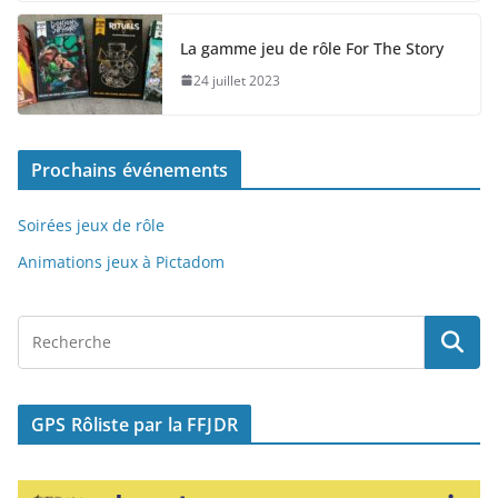
c
st
ai
ta
e
o
l
g
La gamme jeu de rôle For The Story
b
d
er
24 juillet 2023
o
o
o
n
Prochains événements
k
Soirées jeux de rôle
Animations jeux à Pictadom
GPS Rôliste par la FFJDR