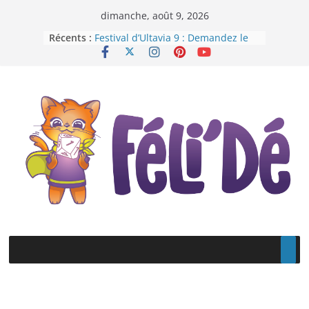
Passer
dimanche, août 9, 2026
au
Récents :
Festival d’Ultavia 9 : Demandez le
contenu
programme !
Assemblée générale 2022 – 2023 de
La Bourse à Dés : nouvelle année !
Bienvenue chez Féli’Dé !
Ultavia 10 – Demandez le
programme !
Nouvelle année, nouveau logo !