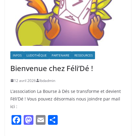
INFOS
LUDOTHÈQUE
PARTENAIRE
RESSOURCES
Bienvenue chez Féli’Dé !
12 avril 2026
lbdadmin
L’association La Bourse à Dés se transforme et devient
Féli’Dé ! Vous pouvez désormais nous joindre par mail
ici :
F
M
E
P
a
a
m
ar