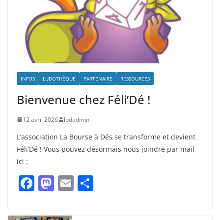
INFOS
LUDOTHÈQUE
PARTENAIRE
RESSOURCES
Bienvenue chez Féli’Dé !
12 avril 2026
lbdadmin
L’association La Bourse à Dés se transforme et devient
Féli’Dé ! Vous pouvez désormais nous joindre par mail
ici :
F
M
E
P
a
a
m
ar
c
st
ai
ta