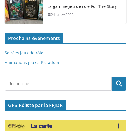
e
o
l
g
La gamme jeu de rôle For The Story
b
d
er
24 juillet 2023
o
o
o
n
Prochains événements
k
Soirées jeux de rôle
Animations jeux à Pictadom
GPS Rôliste par la FFJDR