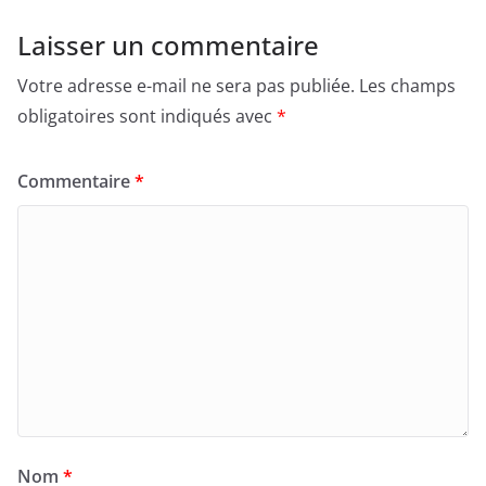
b
d
er
Laisser un commentaire
o
o
Votre adresse e-mail ne sera pas publiée.
Les champs
o
n
obligatoires sont indiqués avec
*
k
Commentaire
*
Nom
*