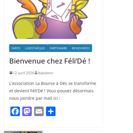
INFOS
LUDOTHÈQUE
PARTENAIRE
RESSOURCES
Bienvenue chez Féli’Dé !
12 avril 2026
lbdadmin
L’association La Bourse à Dés se transforme
et devient Féli’Dé ! Vous pouvez désormais
nous joindre par mail ici :
F
M
E
P
a
a
m
ar
c
st
ai
ta