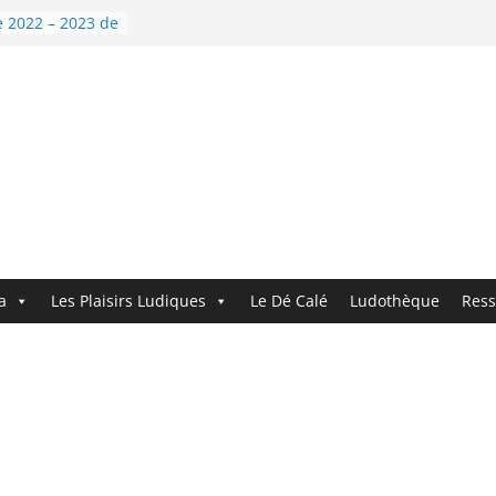
 : Demandez le
 2022 – 2023 de
ouvelle année !
’Dé !
dez le
uveau logo !
a
Les Plaisirs Ludiques
Le Dé Calé
Ludothèque
Ress