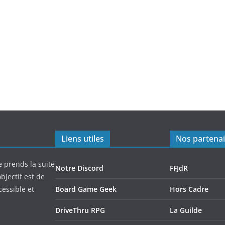
Liens utiles
Nos partenai
e prends la suite
Notre Discord
FFJdR
bjectif est de
cessible et
Board Game Geek
Hors Cadre
DriveThru RPG
La Guilde