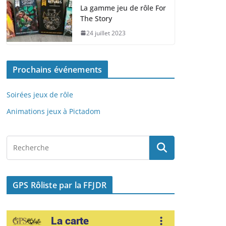
e
o
l
g
La gamme jeu de rôle For
The Story
b
d
er
24 juillet 2023
o
o
o
n
Prochains événements
k
Soirées jeux de rôle
Animations jeux à Pictadom
GPS Rôliste par la FFJDR