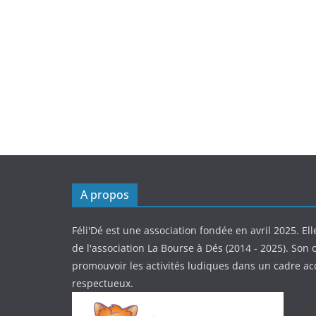
A propos
Féli'Dé est une association fondée en avril 2025. Ell
de l'association La Bourse à Dés (2014 - 2025). Son o
promouvoir les activités ludiques dans un cadre ac
respectueux.