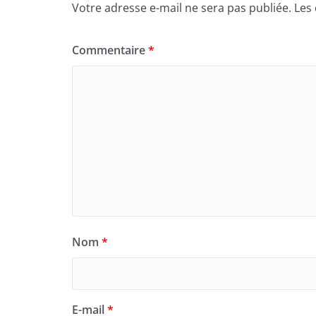
Votre adresse e-mail ne sera pas publiée.
Les
o
n
k
Commentaire
*
Nom
*
E-mail
*