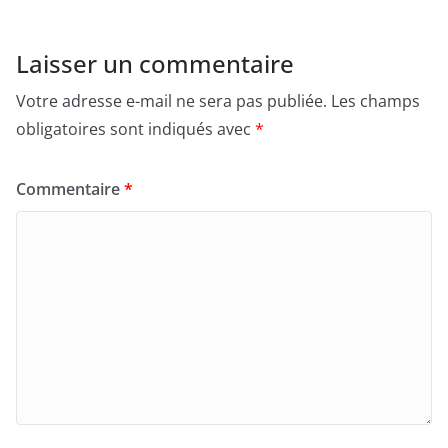
e
o
l
g
b
d
er
Laisser un commentaire
o
o
Votre adresse e-mail ne sera pas publiée.
Les champs
o
n
obligatoires sont indiqués avec
*
k
Commentaire
*