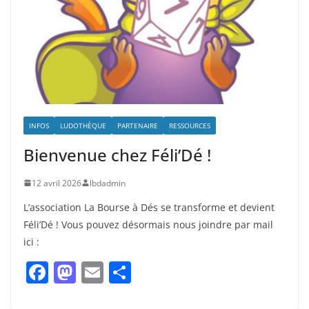
INFOS
LUDOTHÈQUE
PARTENAIRE
RESSOURCES
Bienvenue chez Féli’Dé !
12 avril 2026
lbdadmin
L’association La Bourse à Dés se transforme et devient
Féli’Dé ! Vous pouvez désormais nous joindre par mail
ici :
F
M
E
P
a
a
m
ar