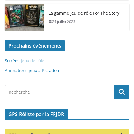
c
st
ai
ta
e
o
l
g
La gamme jeu de rôle For The Story
b
d
er
24 juillet 2023
o
o
o
n
Prochains événements
k
Soirées jeux de rôle
Animations jeux à Pictadom
GPS Rôliste par la FFJDR