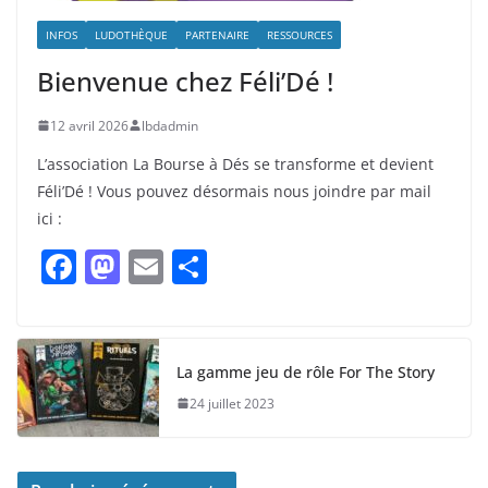
INFOS
LUDOTHÈQUE
PARTENAIRE
RESSOURCES
Bienvenue chez Féli’Dé !
12 avril 2026
lbdadmin
L’association La Bourse à Dés se transforme et devient
Féli’Dé ! Vous pouvez désormais nous joindre par mail
ici :
F
M
E
P
a
a
m
ar
c
st
ai
ta
e
o
l
g
La gamme jeu de rôle For The Story
b
d
er
24 juillet 2023
o
o
o
n