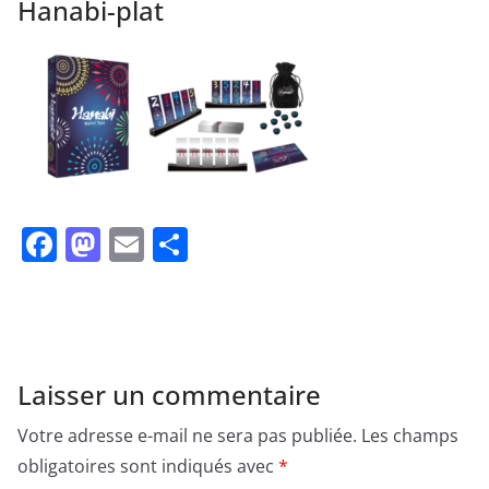
Hanabi-plat
F
M
E
P
a
a
m
ar
c
st
ai
ta
e
o
l
g
b
d
er
Laisser un commentaire
o
o
Votre adresse e-mail ne sera pas publiée.
Les champs
o
n
obligatoires sont indiqués avec
*
k