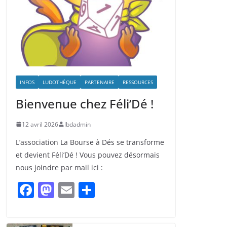
INFOS
LUDOTHÈQUE
PARTENAIRE
RESSOURCES
Bienvenue chez Féli’Dé !
12 avril 2026
lbdadmin
L’association La Bourse à Dés se transforme
et devient Féli’Dé ! Vous pouvez désormais
nous joindre par mail ici :
F
M
E
P
a
a
m
ar
c
st
ai
ta