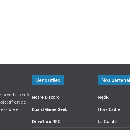
Liens utiles
Nos partenai
e prends la suite
Notre Discord
FFJdR
bjectif est de
cessible et
Board Game Geek
Hors Cadre
DriveThru RPG
La Guilde