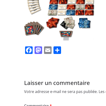
F
M
E
P
a
a
m
ar
c
st
ai
ta
e
o
l
g
b
d
er
Laisser un commentaire
o
o
Votre adresse e-mail ne sera pas publiée.
Les
o
n
k
Commentaire
*