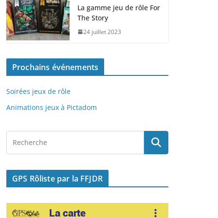
e
o
l
g
La gamme jeu de rôle For
The Story
b
d
er
24 juillet 2023
o
o
o
n
Prochains événements
k
Soirées jeux de rôle
Animations jeux à Pictadom
GPS Rôliste par la FFJDR