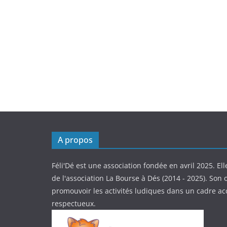
A propos
Féli'Dé est une association fondée en avril 2025. Ell
de l'association La Bourse à Dés (2014 - 2025). Son o
promouvoir les activités ludiques dans un cadre ac
respectueux.