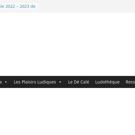
 9 : Demandez le
le 2022 – 2023 de
nouvelle année !
i’Dé !
ndez le
ouveau logo !
a
Les Plaisirs Ludiques
Le Dé Calé
Ludothèque
Ress