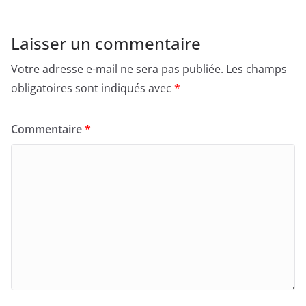
e
o
l
g
b
d
er
Laisser un commentaire
o
o
Votre adresse e-mail ne sera pas publiée.
Les champs
o
n
obligatoires sont indiqués avec
*
k
Commentaire
*