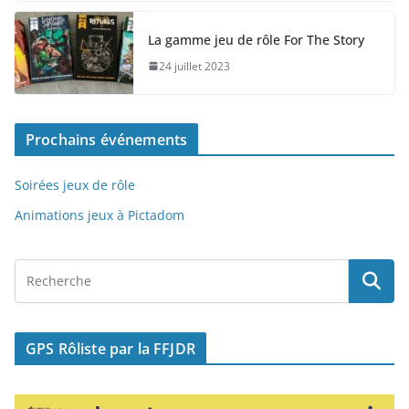
c
st
ai
ta
e
o
l
g
La gamme jeu de rôle For The Story
b
d
er
24 juillet 2023
o
o
o
n
Prochains événements
k
Soirées jeux de rôle
Animations jeux à Pictadom
GPS Rôliste par la FFJDR