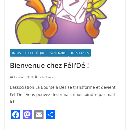
INFOS
LUDOTHÈQUE
PARTENAIRE
RESSOURCES
Bienvenue chez Féli’Dé !
12 avril 2026
lbdadmin
L’association La Bourse à Dés se transforme et devient
Féli’Dé ! Vous pouvez désormais nous joindre par mail
ici :
F
M
E
P
a
a
m
ar