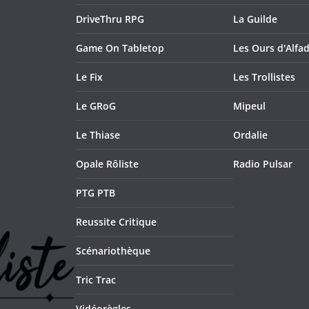
DriveThru RPG
La Guilde
Game On Tabletop
Les Ours d'Alfad
Le Fix
Les Trollistes
Le GRoG
Mipeul
Le Thiase
Ordalie
Opale Rôliste
Radio Pulsar
PTG PTB
Reussite Critique
Scénariothèque
Tric Trac
Vidéorègles