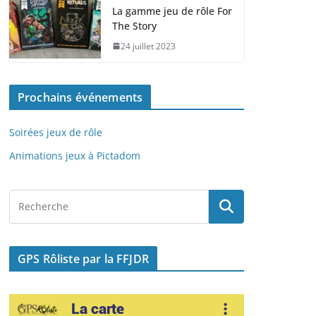
e
o
l
g
La gamme jeu de rôle For
The Story
b
d
er
24 juillet 2023
o
o
o
n
Prochains événements
k
Soirées jeux de rôle
Animations jeux à Pictadom
GPS Rôliste par la FFJDR