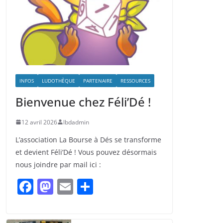
INFOS
LUDOTHÈQUE
PARTENAIRE
RESSOURCES
Bienvenue chez Féli’Dé !
12 avril 2026
lbdadmin
L’association La Bourse à Dés se transforme
et devient Féli’Dé ! Vous pouvez désormais
nous joindre par mail ici :
F
M
E
P
a
a
m
ar
c
st
ai
ta