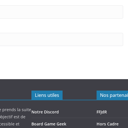
Liens utiles
Nos partenai
e prends la suite
Notre Discord
FFJdR
bjectif est de
cessible et
Board Game Geek
Hors Cadre