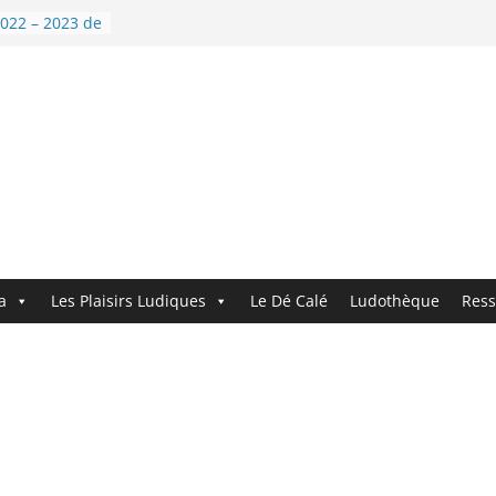
022 – 2023 de
velle année !
 !
 le
au logo !
 Demandez le
a
Les Plaisirs Ludiques
Le Dé Calé
Ludothèque
Ress