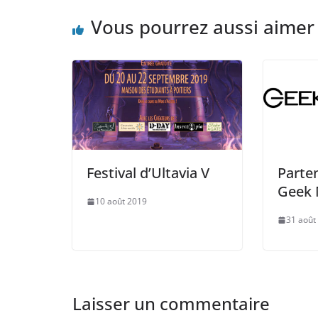
b
d
er
o
o
Vous pourrez aussi aimer
o
n
k
Festival d’Ultavia V
Parten
Geek 
10 août 2019
31 août
Laisser un commentaire