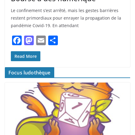
Le confinement s’est arrêté, mais les gestes barrières
restent primordiaux pour enrayer la propagation de la
pandémie Covid-19. En attendant
F
M
E
P
a
a
m
ar
c
st
ai
ta
Read More
e
o
l
g
Focus ludothèque
b
d
er
o
o
o
n
k