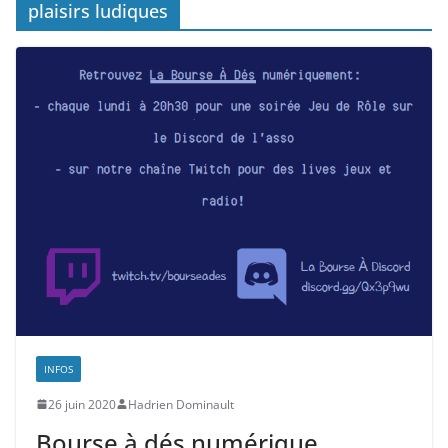
plaisirs ludiques
INFOS
26 juin 2020
Hadrien Dominault
Bourse à dés numérique