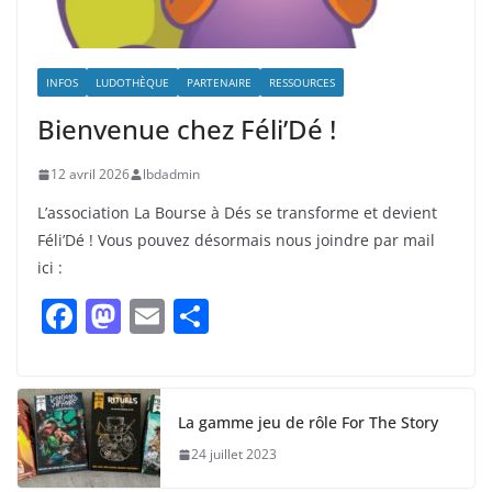
INFOS
LUDOTHÈQUE
PARTENAIRE
RESSOURCES
Bienvenue chez Féli’Dé !
12 avril 2026
lbdadmin
L’association La Bourse à Dés se transforme et devient
Féli’Dé ! Vous pouvez désormais nous joindre par mail
ici :
F
M
E
P
a
a
m
ar
c
st
ai
ta
e
o
l
g
La gamme jeu de rôle For The Story
b
d
er
24 juillet 2023
o
o