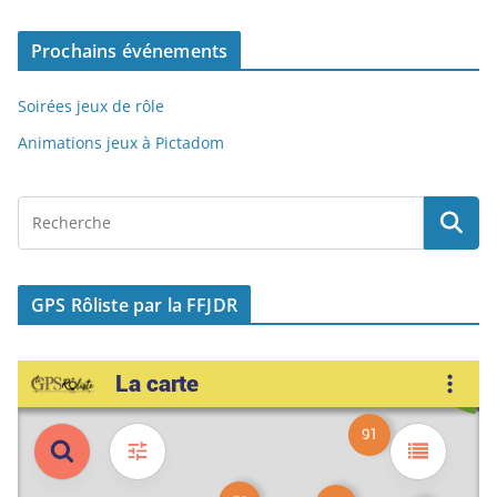
o
n
Prochains événements
k
Soirées jeux de rôle
Animations jeux à Pictadom
GPS Rôliste par la FFJDR