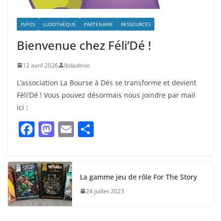
INFOS
LUDOTHÈQUE
PARTENAIRE
RESSOURCES
Bienvenue chez Féli’Dé !
12 avril 2026
lbdadmin
L’association La Bourse à Dés se transforme et devient
Féli’Dé ! Vous pouvez désormais nous joindre par mail
ici :
F
M
E
P
a
a
m
ar
c
st
ai
ta
e
o
l
g
La gamme jeu de rôle For The Story
b
d
er
24 juillet 2023
o
o