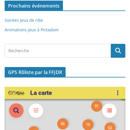
o
n
Prochains événements
k
Soirées jeux de rôle
Animations jeux à Pictadom
GPS Rôliste par la FFJDR