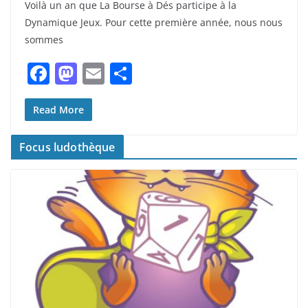
Voilà un an que La Bourse à Dés participe à la
Dynamique Jeux. Pour cette première année, nous nous
sommes
F
M
E
P
a
a
m
ar
c
st
ai
ta
Read More
e
o
l
g
Focus ludothèque
b
d
er
o
o
o
n
k