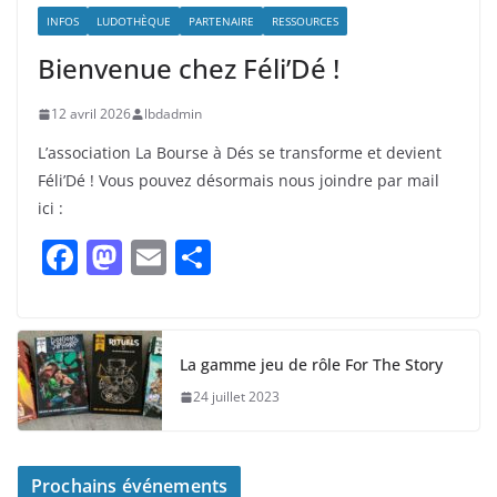
INFOS
LUDOTHÈQUE
PARTENAIRE
RESSOURCES
Bienvenue chez Féli’Dé !
12 avril 2026
lbdadmin
L’association La Bourse à Dés se transforme et devient
Féli’Dé ! Vous pouvez désormais nous joindre par mail
ici :
F
M
E
P
a
a
m
ar
c
st
ai
ta
e
o
l
g
La gamme jeu de rôle For The Story
b
d
er
24 juillet 2023
o
o
o
n
Prochains événements