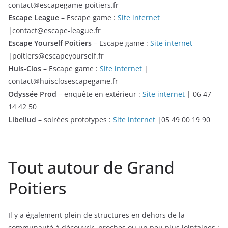
contact@escapegame-poitiers.fr
Escape League
– Escape game :
Site internet
|contact@escape-league.fr
Escape Yourself Poitiers
– Escape game :
Site internet
|poitiers@escapeyourself.fr
Huis-Clos
– Escape game :
Site internet
|
contact@huisclosescapegame.fr
Odyssée Prod
– enquête en extérieur :
Site internet
| 06 47
14 42 50
Libellud
– soirées prototypes :
Site internet
|05 49 00 19 90
Tout autour de Grand
Poitiers
Il y a également plein de structures en dehors de la
communauté à découvrir, proches ou un peu plus lointaines :