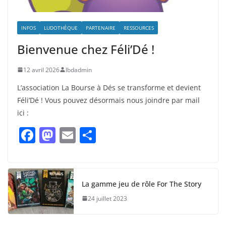
INFOS
LUDOTHÈQUE
PARTENAIRE
RESSOURCES
Bienvenue chez Féli’Dé !
12 avril 2026
lbdadmin
L’association La Bourse à Dés se transforme et devient
Féli’Dé ! Vous pouvez désormais nous joindre par mail
ici :
F
M
E
P
a
a
m
ar
c
st
ai
ta
e
o
l
g
La gamme jeu de rôle For The Story
b
d
er
24 juillet 2023
o
o