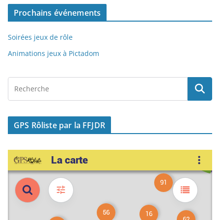
o
n
Prochains événements
k
Soirées jeux de rôle
Animations jeux à Pictadom
GPS Rôliste par la FFJDR