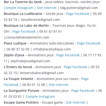
Bar La Taverne du Geek
– Jeux-vidéos, tournois, soirées jeux :
Compte Instagram
|
Site internet
| tdg.poitiers@gmail.com
Boutique La Ludibrairie
– Soirée jeux :
Page Facebook
| 05 49
52 83 74 | laludibrairie@gmail.com
Boutique Le Labo de Merlin
– Tournois jeux, Magic, Yu-Gi-
Oh! :
Page Facebook
| 09 61 67 81 61
|contact@labodemerlin.com
Place Ludique
– Animations ludo-éducatives :
Page Facebook
| 06 80 37 32 00 | info@placeludique.com
Zeplin d’jeux
– Animations jeux :
Page Facebook
| 06 17 17 93
11| zeplindejeux@gmail.com
L’Envers du bocal
– Animations jeux :
Page Facebook
| 09 53
42 32 15| lenversdubocal@gmail.com
La Toupie Volante
– Animations jeux sur roues :
Page
Facebook
| 06 83 01 12 08 |
Site internet
La Guinguette Pictave
– Animations jeux :
Page Facebook
| 06
01 03 03 81 |
Compte Instagram
Escape Game Poitiers
– Escape game :
Site internet
|