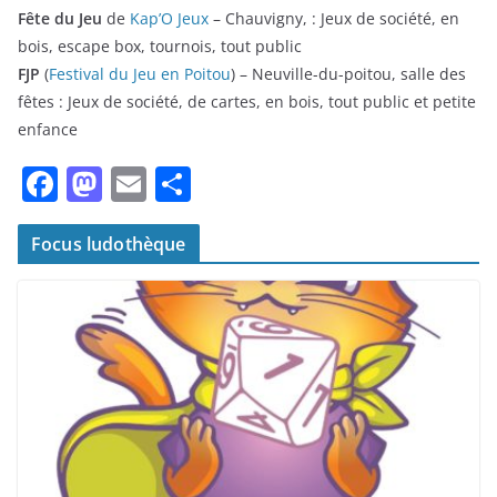
Fête du Jeu
de
Kap’O Jeux
– Chauvigny, : Jeux de société, en
bois, escape box, tournois, tout public
FJP
(
Festival du Jeu en Poitou
) – Neuville-du-poitou, salle des
fêtes : Jeux de société, de cartes, en bois, tout public et petite
enfance
F
M
E
P
a
a
m
ar
c
st
ai
ta
Focus ludothèque
e
o
l
g
b
d
er
o
o
o
n
k